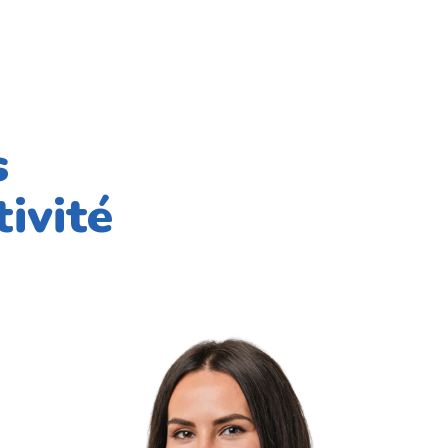
s
ivité