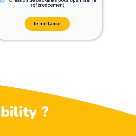
Création de backlinks pour optimiser le
référencement
Je me lance
bility ?